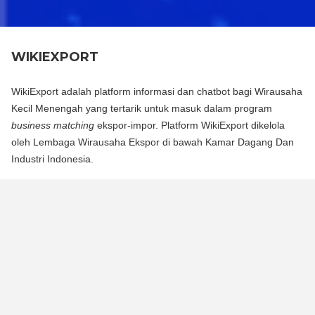
WIKIEXPORT
WikiExport adalah platform informasi dan chatbot bagi Wirausaha
Kecil Menengah yang tertarik untuk masuk dalam program
business matching
ekspor-impor. Platform WikiExport dikelola
oleh Lembaga Wirausaha Ekspor di bawah Kamar Dagang Dan
Industri Indonesia.
WikiExport adalah platform informasi dan chat bot bagi
Wirausaha Kecil Menengah yang tertarik untuk masuk dalam
program business matching ekspor-impor. Platform WikiExport
dikelola oleh Lembaga Wirausaha Ekspor di bawah Kamar
Dagang Dan Industri Indonesia.
WikiExport membantu membuka akses informasi dan
memberikan legitimasi layak ekspor bagi wirausaha.